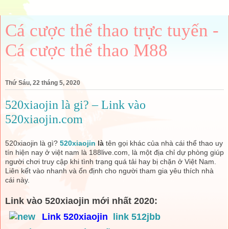
Cá cược thể thao trực tuyến -
Cá cược thể thao M88
Thứ Sáu, 22 tháng 5, 2020
520xiaojin là gi? – Link vào
520xiaojin.com
520xiaojin là gì?
520xiaojin
là
tên gọi khác của nhà cái thể thao uy
tín hiện nay ở việt nam là 188live.com, là một địa chỉ dự phòng giúp
người chơi truy cập khi tình trạng quá tải hay bị chặn ở Việt Nam.
Liên kết vào nhanh và ổn định cho người tham gia yêu thích nhà
cái này.
Link vào 520xiaojin mới nhất 2020:
Link 520xiaojin
link 512jbb