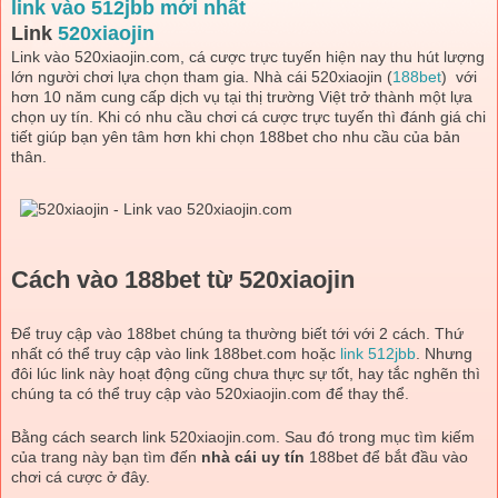
link vào 512jbb mới nhất
Link
520xiaojin
Link vào 520xiaojin.com, cá cược trực tuyến hiện nay thu hút lượng
lớn người chơi lựa chọn tham gia. Nhà cái 520xiaojin (
188bet
) với
hơn 10 năm cung cấp dịch vụ tại thị trường Việt trở thành một lựa
chọn uy tín. Khi có nhu cầu chơi cá cược trực tuyến thì đánh giá chi
tiết giúp bạn yên tâm hơn khi chọn 188bet cho nhu cầu của bản
thân.
Cách vào 188bet từ 520xiaojin
Để truy cập vào 188bet chúng ta thường biết tới với 2 cách. Thứ
nhất có thể truy cập vào link 188bet.com hoặc
link 512jbb
. Nhưng
đôi lúc link này hoạt động cũng chưa thực sự tốt, hay tắc nghẽn thì
chúng ta có thể truy cập vào 520xiaojin.com để thay thể.
Bằng cách search link 520xiaojin.com. Sau đó trong mục tìm kiếm
của trang này bạn tìm đến
nhà cái uy tín
188bet để bắt đầu vào
chơi cá cược ở đây.