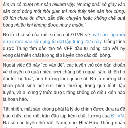
êm và cỏ mượt như sân billiard vậy. Nhưng phải xỏ giày vào
sân chơi bóng một thời gian thì mới thấy nền sân hơi cứng,
độ lún chưa ổn định, dẫn đến chuyền hoặc khống chế quả
bóng nhiều khi không được như ý muốn.”
Đó là chia sẻ của một số trụ cột ĐTVN về
mặt sân tập mới
được đưa vào sử dụng từ đợt tập trung 23/5 này
. Công trình
được Trung tâm đào tạo trẻ VFF đầu tư nâng cấp với hy
vọng cải thiện chất lượng tập luyện cho các đội bóng.
Ngoài việc độ nảy “có vấn đề”, các tuyển thủ còn băn khoăn
về chuyện có quá nhiều lưới chăng bên ngoài sân, khiến họ
đôi lúc bị “loá”, ảnh hưởng tầm quan sát. Đó là những khó
khăn phát sinh hết sức bình thường trong quá trình tập
luyện, và ai cũng ý thức được rằng không có điều kiện nào
là hoàn hảo.
Tất nhiên, mặt sân không phải là lý do chính được đưa ra để
bào chữa cho một trận đấu tập kém chất lượng của
ĐTVN
.
Đa số các tuyển thủ Việt Nam, như HLV Hữu Thắng nhận