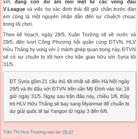
xét,
đang còn dư âm mỏi mệt từ các vòng đấu
V.League
và việc họ xác định thái độ giữ chân trước đàn
em cũng là một nguyên nhân dẫn đến sự chuệch choạc
trong lối chơi.
Theo kế hoạch, ngày 28/5, Xuân Trường sẽ về nước và
29/5, đến lượt Công Phượng hội quân cùng ĐTVN. HLV
Hữu Thắng hy vọng với 2 mảnh ghép quan trọng này, ĐTVN
sẽ có sự chuẩn bị tốt hơn cho trận giao hữu với Syria tối
31/5.
ĐT Syria gồm 21 cầu thủ tốt nhất sẽ đến Hà Nội ngày
29/5 và thi đấu với ĐTVN trên sân Mỹ Đình vào lúc 18
giờ ngày 31/5. Ngay sau trận đấu này, chiều 1/6, thầy
trò HLV Hữu Thắng sẽ bay sang Myanmar để chuẩn bị
dự giải quốc tế tại Yangon từ ngày 3 đến 6/6.
Trần Thị Hoà Thương
vào lúc
09:47