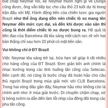
Bất chấp Neymar nói, kệ Neymar muốn nghĩ gì về Dunga
cũng được, ông vẫn tiếp tục cho cầu thủ 23 tuổi dự bị trong
trận đấu với Mỹ. Hành động trên của chiến lược gia người
Brazil
như thể ông đang dồn nén chiếc lò xo mang tên
Neymar đến mức cực đại, và đến khi được vào sân thì
cũng là thời điểm chiếc lò xo được bung ra.
Hệ quả là
tiền đạo của Barcelona đã tỏa sáng một cách rực rỡ với hai
bàn thắng chỉ sau hơn 20 phút có mặt trên sân.
Vui không chỉ ở ĐT Brazil
Việc Neymar tỏa sáng trở lại, hứa hẹn sẽ giúp ít rất nhiều
cho hàng công của ĐT Brazil. Đơn giản bởi anh chính là
nhạc trưởng trong các tình huống tấn công của Selecao.
Bên cạnh đó, nó cũng là bước chạy đà hoàn hảo cho cầu
thủ người Brazil trong mùa giải mới với CLB Barcelona.
Trong hai vòng đấu gần đây, Neymar hầu như không còn là
chính anh như ở mùa giải trước. Di chuyển chậm chạp, xử
lý bóng rườm ra dẫn đến làm lỗi nhịp của đồng đội trong các
pha tấn công.