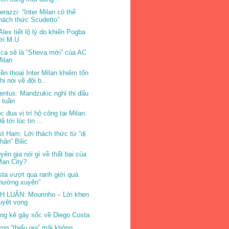
erazzi: “Inter Milan có thể
hách thức Scudetto”
 Alex tiết lộ lý do khiến Pogba
ời M.U
ca sẽ là “Sheva mới” của AC
ilan
ền thoại Inter Milan khiêm tốn
hi nói về đội b...
entus: Mandzukic nghỉ thi đấu
 tuần
c đua vị trí hộ công tại Milan:
ã tới lúc tin ...
t Ham: Lời thách thức từ “dị
hân” Bilic
yên gia nói gì về thất bại của
Man City?
sta vượt qua ranh giới quá
thường xuyên”
H LUẬN: Mourinho – Lời khen
uyệt vọng
ng kê gây sốc về Diego Costa
ng “thiếu gia” mãi không