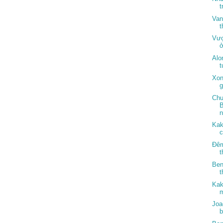
t
Van
Vượ
ở
Alo
t
Xon
g
Chu
B
n
Kak
c
Đêm
t
Ben
Kak
m
Joa
b