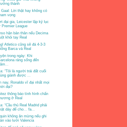
rưởng thành
 Gaal: Lời thật hay không có
tham vọng
t đại gia, Leicester lập kỷ lục
 Premier League
nso hận bản thân nếu Decima
uột khỏi tay Real
g! Atletico cũng sẽ đá 4-3-3
iống Barca và Real
yện trong ngày: Khi
arcelona ráng sống đến
ăm...
a: “Tôi là người trái đất cuối
ùng giành được ...
 nay, Ronaldo vĩ đại nhất mọi
hời đại?
itez thông báo tình hình chấn
thương ở Real
a: “Cầu thủ Real Madrid phải
ặt dày để cho… fa...
quin không ăn mừng nếu ghi
àn vào lưới Valencia