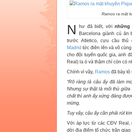
Ramos ra mặt kh
N
hư đã biết, với
những 
Barcelona giành cú ăn b
trước Atletico, cựu cầu t
Madrid
tức điên lên và vô cùng
cho đội tuyển quốc gia, anh
Real) la ó và thậm chí còn có n
Chính vì vậy,
Ramos
đã bày tỏ 
“Rõ ràng là cậu ấy đã làm mọ
Nhưng sự thật là mối thù giữa 
chất thì anh ấy xứng đáng được
mừng.
Tuy vậy, cậu ấy cần phải rút k
Với áp lực từ các CĐV Real,
dời địa điểm tổ chức trận gia