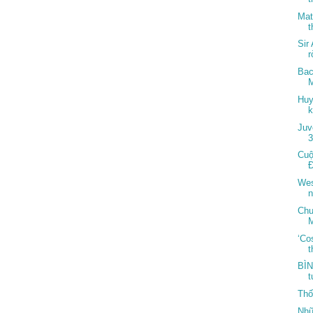
Mat
t
Sir
r
Bac
M
Huy
k
Juv
3
Cuộ
Đ
Wes
n
Chu
‘Co
BÌN
t
Thố
Nhữ