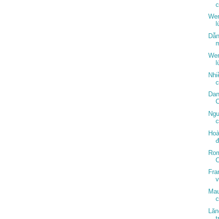
c
Wen
l
Dẫn
m
Wen
l
Nhi
Dan
Ngu
c
Hoà
đ
Rom
O
Fra
v
Mau
Lăn
t