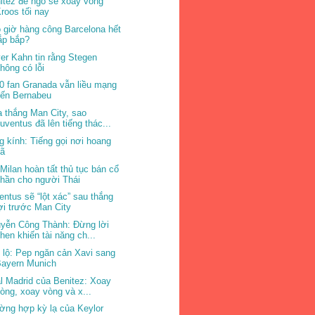
itez để ngỏ sẽ xoay vòng
roos tối nay
 giờ hàng công Barcelona hết
ắp bắp?
ver Kahn tin rằng Stegen
hông có lỗi
0 fan Granada vẫn liều mạng
đến Bernabeu
 thắng Man City, sao
uventus đã lên tiếng thác...
g kính: Tiếng gọi nơi hoang
dã
Milan hoàn tất thủ tục bán cổ
hần cho người Thái
entus sẽ “lột xác” sau thắng
ợi trước Man City
yễn Công Thành: Đừng lời
hen khiến tài năng ch...
t lộ: Pep ngăn cản Xavi sang
Bayern Munich
l Madrid của Benitez: Xoay
òng, xoay vòng và x...
ờng hợp kỳ lạ của Keylor