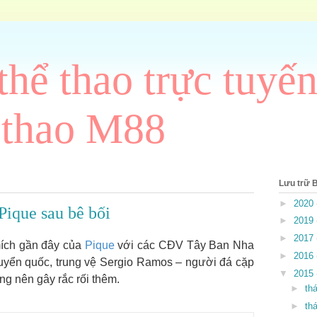
thể thao trực tuyến
 thao M88
Lưu trữ 
►
2020
ique sau bê bối
►
2019
►
2017
mích gần đây của
Pique
với các CĐV Tây Ban Nha
►
2016
tuyển quốc, trung vệ Sergio Ramos – người đá cặp
▼
2015
g nên gây rắc rối thêm.
►
th
►
th