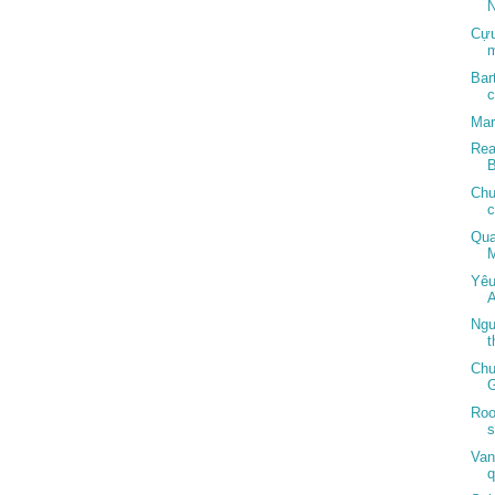
Cựu
m
Bar
c
Mar
Rea
Chu
c
Qua
M
Yêu
A
Ngư
t
Chu
G
Roo
s
Van
q