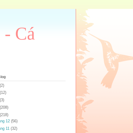
 - Cá
Blog
(2)
(12)
(3)
(208)
(218)
áng 12
(56)
áng 11
(32)