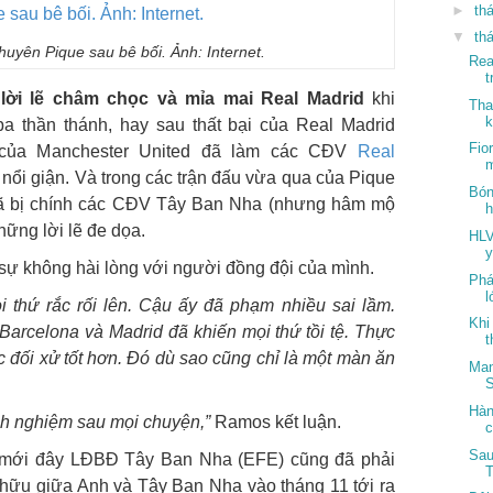
►
th
▼
th
uyên Pique sau bê bối. Ảnh: Internet.
Rea
t
lời lẽ châm chọc và mỉa mai Real Madrid
khi
Tha
k
a thần thánh, hay sau thất bại của Real Madrid
Fio
hủ của Manchester United đã làm các CĐV
Real
 nổi giận. Và trong các trận đấu vừa qua của Pique
Bón
 đã bị chính các CĐV Tây Ban Nha (nhưng hâm mộ
h
hững lời lẽ đe dọa.
HLV
sự không hài lòng với người đồng đội của mình.
Phá
l
i thứ rắc rối lên. Cậu ấy đã phạm nhiều sai lầm.
Khi
Barcelona và Madrid đã khiến mọi thứ tồi tệ. Thực
t
 đối xử tốt hơn. Đó dù sao cũng chỉ là một màn ăn
Man
S
Hàn
inh nghiệm sau mọi chuyện,”
Ramos kết luận.
c
Sau
 mới đây LĐBĐ Tây Ban Nha (EFE) cũng đã phải
T
o hữu giữa Anh và Tây Ban Nha vào tháng 11 tới ra