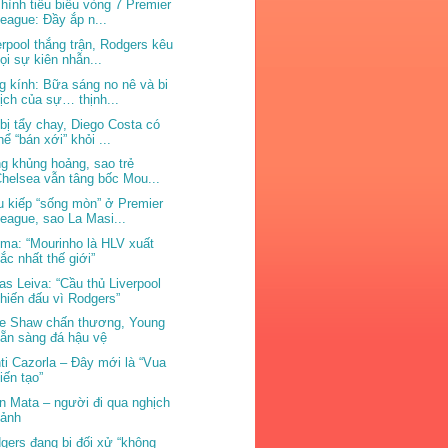
 hình tiêu biểu vòng 7 Premier
eague: Đầy ắp n...
erpool thắng trận, Rodgers kêu
ọi sự kiên nhẫn...
g kính: Bữa sáng no nê và bi
ịch của sự… thịnh...
bị tẩy chay, Diego Costa có
hể “bán xới” khỏi ...
g khủng hoảng, sao trẻ
helsea vẫn tâng bốc Mou...
u kiếp “sống mòn” ở Premier
eague, sao La Masi...
ma: “Mourinho là HLV xuất
ắc nhất thế giới”
as Leiva: “Cầu thủ Liverpool
hiến đấu vì Rodgers”
e Shaw chấn thương, Young
ẵn sàng đá hậu vệ
ti Cazorla – Đây mới là “Vua
iến tạo”
n Mata – người đi qua nghịch
cảnh
gers đang bị đối xử “không