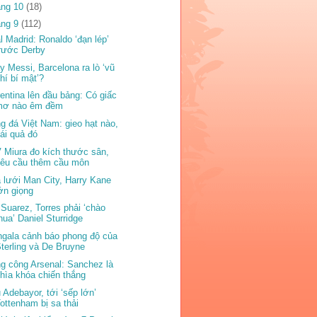
áng 10
(18)
áng 9
(112)
l Madrid: Ronaldo ‘đạn lép’
rước Derby
y Messi, Barcelona ra lò ‘vũ
hí bí mật’?
rentina lên đầu bảng: Có giấc
mơ nào êm đềm
g đá Việt Nam: gieo hạt nào,
ái quả đó
 Miura đo kích thước sân,
yêu cầu thêm cầu môn
 lưới Man City, Harry Kane
ớn giọng
 Suarez, Torres phải ‘chào
hua’ Daniel Sturridge
gala cảnh báo phong độ của
terling và De Bruyne
g công Arsenal: Sanchez là
hìa khóa chiến thắng
 Adebayor, tới ‘sếp lớn’
ottenham bị sa thải