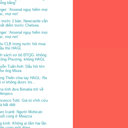
ông bằng”
ger: ‘Arsenal nguy hiểm mọi
úc, mọi nơi’
 trước 2 bàn, Newcastle vẫn
ất điểm trước Chelsea
ger: ‘Arsenal nguy hiểm mọi
úc, mọi nơi’
ều CLB trong nước hỏi mua
cầu thủ HAGL
h sách sơ bộ ĐTQG: không
Công Phượng, không HAGL
yễn Tuấn Anh: Dấu hỏi lớn
ho ông Miura
ng Thiên chia tay HAGL: Ra
i vì không được trọ...
a tính đưa Benatia trở về
limpico
ncesco Totti: Giá trị vĩnh cửu
à bất diệt
ro Icardi: Người Mohican
cuối cùng ở Meazza
g kính: Không ai tắm hai lần
rên cùng một dòng...