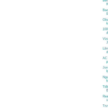
Ben
K
Bao
l
Oli
k
100
Vừa
J
Lăn
AC 
p
Juv
l
Ngu
k
Tiế
Rea
v
Trư