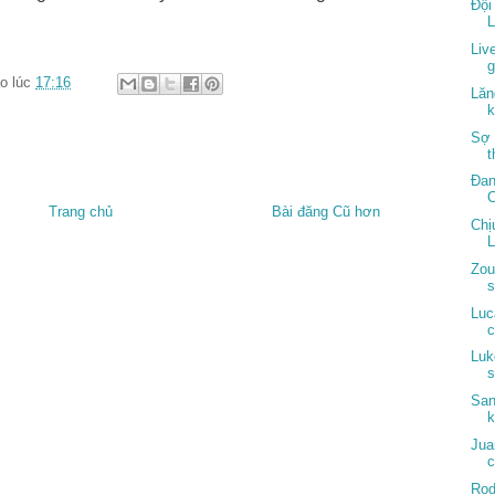
Đội
L
Liv
g
o lúc
17:16
Lăn
k
Sợ 
t
Đan
C
Trang chủ
Bài đăng Cũ hơn
Chị
L
Zou
s
Luc
c
Luk
s
San
k
Jua
Rod