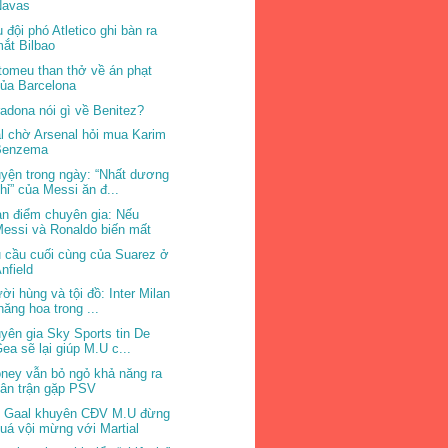
Navas
 đội phó Atletico ghi bàn ra
ắt Bilbao
tomeu than thở về án phạt
ủa Barcelona
adona nói gì về Benitez?
l chờ Arsenal hỏi mua Karim
Benzema
yện trong ngày: “Nhất dương
hỉ” của Messi ăn đ...
n điểm chuyên gia: Nếu
essi và Ronaldo biến mất
 cầu cuối cùng của Suarez ở
nfield
ời hùng và tội đồ: Inter Milan
hăng hoa trong ...
yên gia Sky Sports tin De
ea sẽ lại giúp M.U c...
ney vẫn bỏ ngỏ khả năng ra
ân trận gặp PSV
 Gaal khuyên CĐV M.U đừng
uá vội mừng với Martial