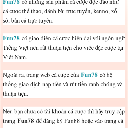
Fun78
có những sản phẩm cá cược độc đáo như
cá cược thể thao, đánh bài trực tuyến, kenno, xổ
số, bắn cá trực tuyến.
Fun78
có giao diện cá cược hiện đại với ngôn ngữ
Tiếng Việt nên rất thuận tiện cho việc đặc cược tại
Việt Nam.
Fun78
Ngoài ra, trang web cá cược của
có hệ
thống giao dịch nạp tiền và rút tiền ranh chóng và
thuận tiện.
Nếu bạn chưa có tài khoản cá cược thì hãy truy cập
Fun78
trang
để đăng ký Fun88 hoặc vào trang cá