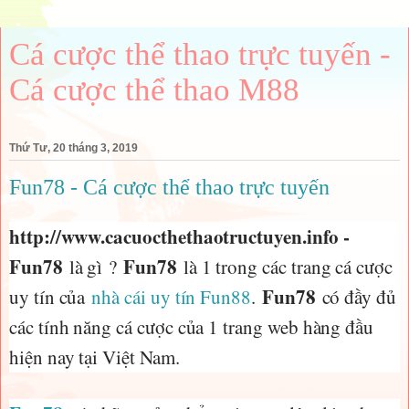
Cá cược thể thao trực tuyến -
Cá cược thể thao M88
Thứ Tư, 20 tháng 3, 2019
Fun78 - Cá cược thể thao trực tuyến
http://www.cacuocthethaotructuyen.info -
Fun78
Fun78
là gì ?
là 1 trong các trang cá cược
Fun78
uy tín của
nhà cái uy tín Fun88
.
có đầy đủ
các tính năng cá cược của 1 trang web hàng đầu
hiện nay tại Việt Nam.