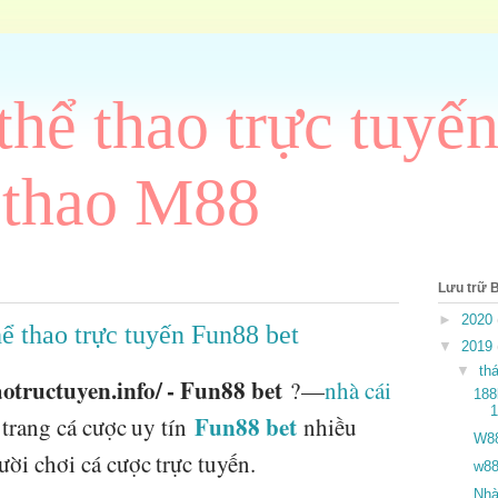
thể thao trực tuyến
 thao M88
Lưu trữ 
►
2020
ể thao trực tuyến Fun88 bet
▼
2019
▼
th
otructuyen.info/ - Fun88 bet
? —
nhà cái
188
1
Fun88 bet
 trang cá cược uy tín
nhiều
W88
ời chơi cá cược trực tuyến.
w88
Nhà