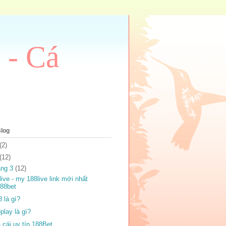
 - Cá
Blog
(2)
(12)
áng 3
(12)
live - my 188live link mới nhất
88bet
 là gì?
play là gì?
 cái uy tín 188Bet