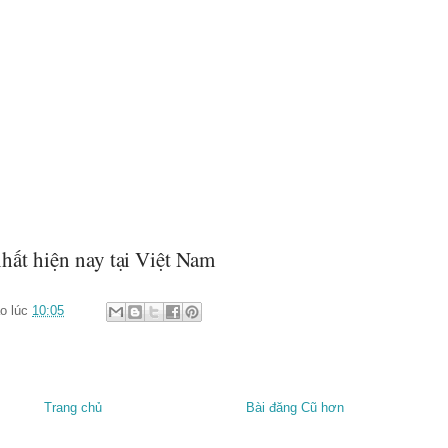
nhất hiện nay tại Việt Nam
o lúc
10:05
Trang chủ
Bài đăng Cũ hơn