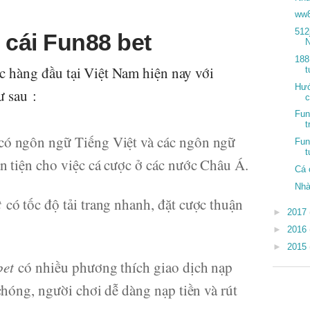
ww
512
 cái Fun88 bet
188
c hàng đầu tại Việt Nam hiện nay với
t
Hướ
ư sau :
c
Fun
t
ó ngôn ngữ Tiếng Việt và các ngôn ngữ
Fun
t
n tiện cho việc cá cược ở các nước Châu Á.
Cá 
Nhà
t
có tốc độ tải trang nhanh, đặt cược thuận
►
2017
►
2016
►
2015
bet
có nhiều phương thích giao dịch nạp
 chóng, người chơi dễ dàng nạp tiền và rút