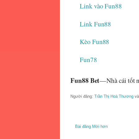
Link vào Fun88
Link Fun88
Kèo Fun88
Fun78
Fun88 Bet
— Nhà cái tốt 
Người đăng:
Trần Thị Hoà Thương
và
Bài đăng Mới hơn