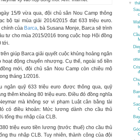
▼
th
Sau
ngày 15/9 vừa qua, đội chủ sân Nou Camp thông
c bộ tại mùa giải 2014/2015 đạt 633 triệu euro.
Wal
t
i chính của
Barca
, bà Susana Monje,
Barca sẽ trình
Cầu
đầu tư cho mùa 2015/2016
trong cuộc họp Hội đồng
M
 tới.
Die
t
 trên giúp Barca giải quyết cuộc khủng hoảng ngân
ott
o hoạt động chuyển nhượng. Cụ thể, ngoài số tiền
Cri
đồng mới,
đội chủ sân Nou Camp còn chiêu mộ
đ
rong tháng 1/2016.
Chu
N
u ngân quỹ 633 triệu euro được thông qua, quỹ
Bar
ng thêm khoảng 80 triệu euro. Điều đó đồng nghĩa
n
 Neymar mà không sợ vi phạm Luật cân bằng tài
Sao
 đó có điều khoản: Mức lương dành cho cầu thủ
% tổng thu nhập của CLB.
Bay
đ
 380 triệu euro tiền lương (trước thuế) cho cầu thủ
Góc
C
ng thu nhập CLB. Tuy nhiên, thành công của đội