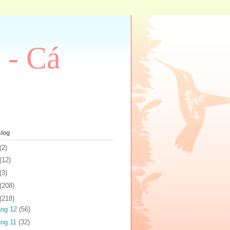
 - Cá
Blog
(2)
(12)
(3)
(208)
(218)
áng 12
(56)
áng 11
(32)