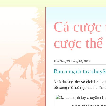
Cá cược 
cược thể
Thứ Sáu, 23 tháng 10, 2015
Barca mạnh tay chuyể
Nhà đương kim vô địch La Lig
bổ sung một số ngôi sao chất l
Barca đang nỗ lực mời