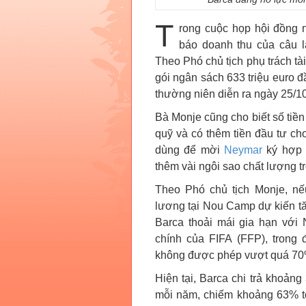
T
rong cuộc họp hội đồng 
báo doanh thu của câu lạ
Theo Phó chủ tịch phụ trách tà
gói ngân sách 633 triệu euro 
thường niên diễn ra ngày 25/10
Bà Monje cũng cho biết số tiền
quỹ và có thêm tiền đầu tư ch
dùng để mời
Neymar
ký hợp 
thêm vài ngôi sao chất lượng t
Theo Phó chủ tịch Monje, nế
lương tại Nou Camp dự kiến tă
Barca thoải mái gia hạn với
chính của FIFA (FFP), trong
không được phép vượt quá 70
Hiện tại, Barca chi trả khoảng
mỗi năm, chiếm khoảng 63% tổ