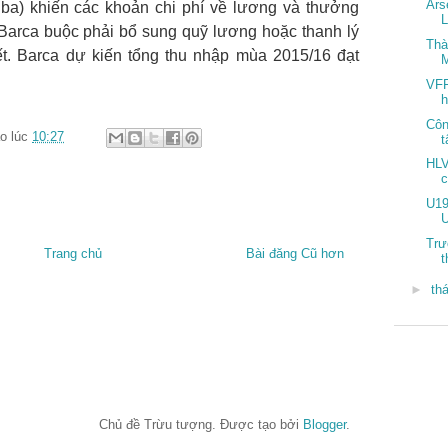
Ars
ba) khiến các khoản chi phí về lương và thưởng
L
 Barca buộc phải bổ sung quỹ lương hoặc thanh lý
Thà
ết. Barca dự kiến tổng thu nhập mùa 2015/16 đạt
M
VFF
h
Côn
o lúc
10:27
t
HLV
U19
U
Trư
Trang chủ
Bài đăng Cũ hơn
t
►
th
Chủ đề Trừu tượng. Được tạo bởi
Blogger
.