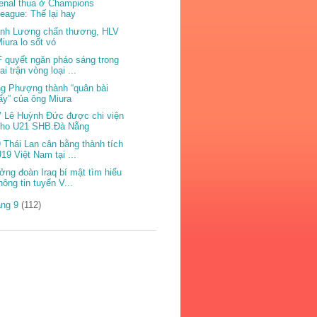
enal thua ở Champions
eague: Thế lại hay
nh Lương chấn thương, HLV
iura lo sốt vó
 quyết ngăn pháo sáng trong
ai trận vòng loại ...
g Phượng thành “quân bài
ẩy” của ông Miura
 Lê Huỳnh Đức được chi viện
cho U21 SHB.Đà Nẵng
 Thái Lan cân bằng thành tích
19 Việt Nam tại ...
ởng đoàn Iraq bí mật tìm hiểu
hông tin tuyển V...
áng 9
(112)