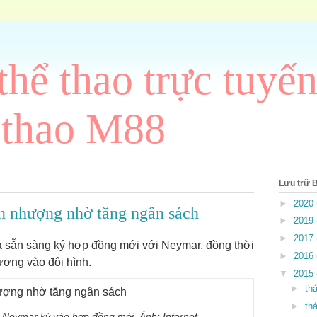
thể thao trực tuyến
 thao M88
Lưu trữ 
►
2020
n nhượng nhờ tăng ngân sách
►
2019
►
2017
a sẵn sàng ký hợp đồng mới với Neymar, đồng thời
►
2016
ượng vào đội hình.
▼
2015
►
th
►
th
 Neymar ký vào hợp đồng mới. Ảnh: Internet.