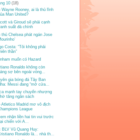
áng 10
(18)
 Wayne Rooney, ai là thủ lĩnh
của Man United?
cott và Giroud sẽ phải cạnh
ranh suất đá chính
 thủ Chelsea phát ngán Jose
ourinho’
go Costa: “Tôi không phải
hiên thần”
enham muốn có Hazard
stiano Ronaldo không còn
áng sợ bên ngoài vòng...
yên gia bóng đá Tây Ban
ha: Messi đang “mở cửa...
ca mạnh tay chuyển nhượng
hờ tăng ngân sách
 Atletico Madrid mơ vô địch
Champions League
ern nhận liền hai tin vui trước
ại chiến với A...
 BLV Vũ Quang Huy:
ristiano Ronaldo là… nhà th...