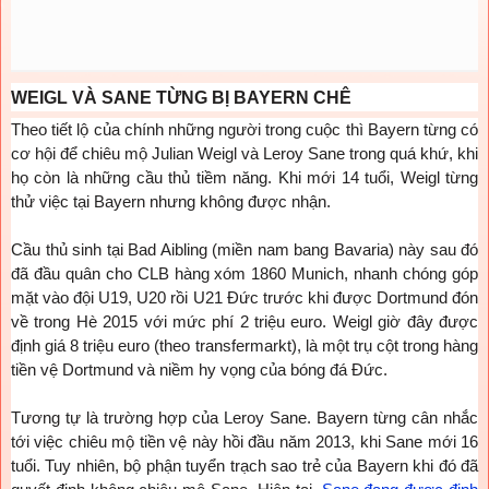
WEIGL VÀ SANE TỪNG BỊ BAYERN CHÊ
Theo tiết lộ của chính những người trong cuộc thì Bayern từng có
cơ hội để chiêu mộ Julian Weigl và Leroy Sane trong quá khứ, khi
họ còn là những cầu thủ tiềm năng. Khi mới 14 tuổi, Weigl từng
thử việc tại Bayern nhưng không được nhận.
Cầu thủ sinh tại Bad Aibling (miền nam bang Bavaria) này sau đó
đã đầu quân cho CLB hàng xóm 1860 Munich, nhanh chóng góp
mặt vào đội U19, U20 rồi U21 Đức trước khi được Dortmund đón
về trong Hè 2015 với mức phí 2 triệu euro. Weigl giờ đây được
định giá 8 triệu euro (theo transfermarkt), là một trụ cột trong hàng
tiền vệ Dortmund và niềm hy vọng của bóng đá Đức.
Tương tự là trường hợp của Leroy Sane. Bayern từng cân nhắc
tới việc chiêu mộ tiền vệ này hồi đầu năm 2013, khi Sane mới 16
tuổi. Tuy nhiên, bộ phận tuyển trạch sao trẻ của Bayern khi đó đã