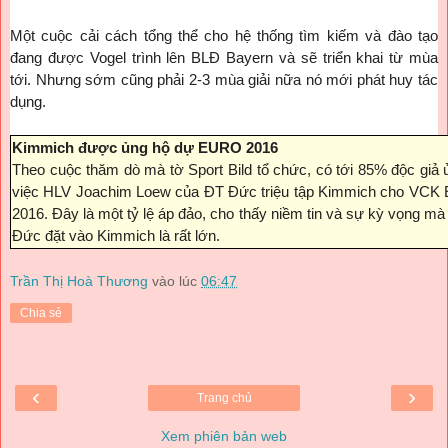
Một cuộc cải cách tổng thể cho hệ thống tìm kiếm và đào tạo
đang được Vogel trình lên BLĐ Bayern và sẽ triển khai từ mùa
tới. Nhưng sớm cũng phải 2-3 mùa giải nữa nó mới phát huy tác
dụng.
Kimmich được ủng hộ dự EURO 2016
Theo cuộc thăm dò mà tờ Sport Bild tổ chức, có tới 85% độc giả 
việc HLV Joachim Loew của ĐT Đức triệu tập Kimmich cho VC
2016. Đây là một tỷ lệ áp đảo, cho thấy niềm tin và sự kỳ vọng mà
Đức đặt vào Kimmich là rất lớn.
Trần Thị Hoà Thương
vào lúc
06:47
Chia sẻ
‹
›
Trang chủ
Xem phiên bản web