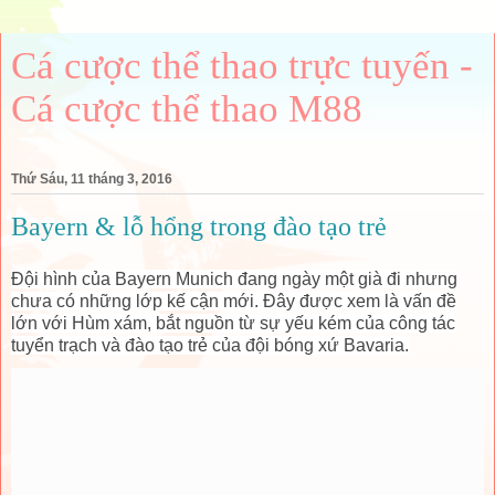
Cá cược thể thao trực tuyến -
Cá cược thể thao M88
Thứ Sáu, 11 tháng 3, 2016
Bayern & lỗ hổng trong đào tạo trẻ
Đội hình của Bayern Munich đang ngày một già đi nhưng
chưa có những lớp kế cận mới. Đây được xem là vấn đề
lớn với Hùm xám, bắt nguồn từ sự yếu kém của công tác
tuyển trạch và đào tạo trẻ của đội bóng xứ Bavaria.