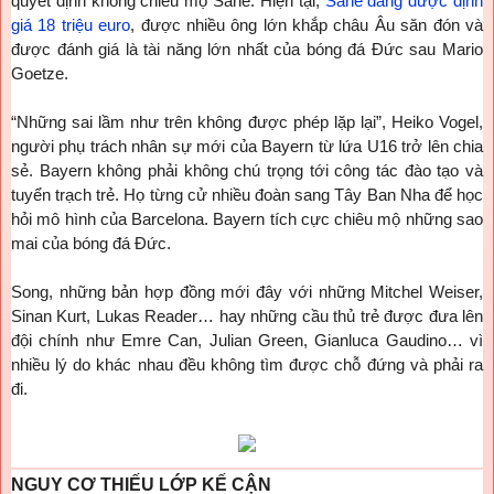
quyết định không chiêu mộ Sane. Hiện tại,
Sane đang được định
giá 18 triệu euro
, được nhiều ông lớn khắp châu Âu săn đón và
được đánh giá là tài năng lớn nhất của bóng đá Đức sau Mario
Goetze.
“Những sai lầm như trên không được phép lặp lại”, Heiko Vogel,
người phụ trách nhân sự mới của Bayern từ lứa U16 trở lên chia
sẻ. Bayern không phải không chú trọng tới công tác đào tạo và
tuyển trạch trẻ. Họ từng cử nhiều đoàn sang Tây Ban Nha để học
hỏi mô hình của Barcelona. Bayern tích cực chiêu mộ những sao
mai của bóng đá Đức.
Song, những bản hợp đồng mới đây với những Mitchel Weiser,
Sinan Kurt, Lukas Reader… hay những cầu thủ trẻ được đưa lên
đội chính như Emre Can, Julian Green, Gianluca Gaudino… vì
nhiều lý do khác nhau đều không tìm được chỗ đứng và phải ra
đi.
NGUY CƠ THIẾU LỚP KẾ CẬN