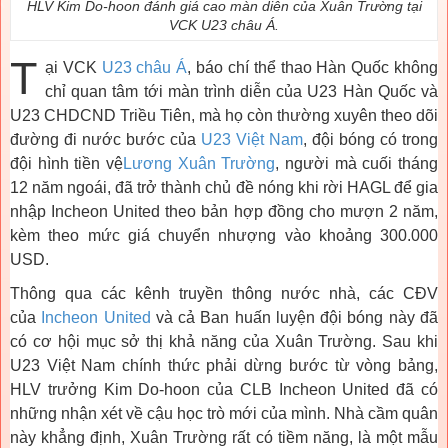
HLV Kim Do-hoon đánh giá cao màn diễn của Xuân Trường tại
VCK U23 châu Á.
T
ại VCK
U23 châu Á
, báo chí thể thao Hàn Quốc không
chỉ quan tâm tới màn trình diễn của U23 Hàn Quốc và
U23 CHDCND Triều Tiên, mà họ còn thường xuyên theo dõi
đường đi nước bước của
U23 Việt Nam
, đội bóng có trong
đội hình tiền vệ
Lương Xuân Trường
, người mà cuối tháng
12 năm ngoái, đã trở thành chủ đề nóng khi rời HAGL để gia
nhập Incheon United theo bản hợp đồng cho mượn 2 năm,
kèm theo mức giá chuyển nhượng vào khoảng 300.000
USD.
Thông qua các kênh truyền thông nước nhà, các CĐV
của
Incheon United
và cả Ban huấn luyện đội bóng này đã
có cơ hội mục sở thị khả năng của Xuân Trường. Sau khi
U23 Việt Nam chính thức phải dừng bước từ vòng bảng,
HLV trưởng Kim Do-hoon của CLB Incheon United đã có
những nhận xét về cậu học trò mới của mình. Nhà cầm quân
này khẳng định, Xuân Trường rất có tiềm năng, là một mẫu