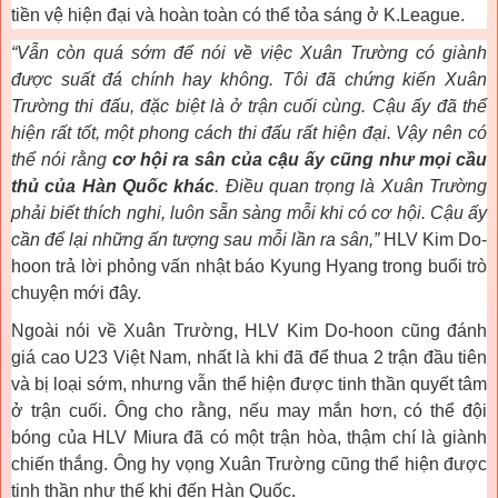
tiền vệ hiện đại và hoàn toàn có thể tỏa sáng ở K.League.
“Vẫn còn quá sớm để nói về việc Xuân Trường có giành
được suất đá chính hay không. Tôi đã chứng kiến Xuân
Trường thi đấu, đặc biệt là ở trận cuối cùng. Cậu ấy đã thể
hiện rất tốt, một phong cách thi đấu rất hiện đại. Vậy nên có
thể nói rằng
cơ hội ra sân của cậu ấy cũng như mọi cầu
thủ của Hàn Quốc khác
. Điều quan trọng là Xuân Trường
phải biết thích nghi, luôn sẵn sàng mỗi khi có cơ hội. Cậu ấy
cần để lại những ấn tượng sau mỗi lần ra sân,”
HLV Kim Do-
hoon trả lời phỏng vấn nhật báo Kyung Hyang trong buổi trò
chuyện mới đây.
Ngoài nói về Xuân Trường, HLV Kim Do-hoon cũng đánh
giá cao U23 Việt Nam, nhất là khi đã để thua 2 trận đầu tiên
và bị loại sớm, nhưng vẫn thể hiện được tinh thần quyết tâm
ở trận cuối. Ông cho rằng, nếu may mắn hơn, có thể đội
bóng của HLV Miura đã có một trận hòa, thậm chí là giành
chiến thắng. Ông hy vọng Xuân Trường cũng thể hiện được
tinh thần như thế khi đến Hàn Quốc.