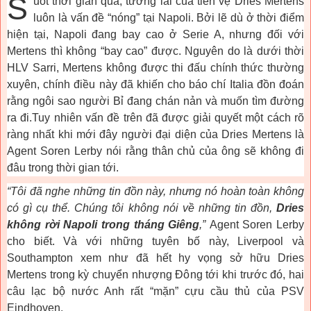
S
uốt thời gian qua, tương lai của tiền vệ Dries Mertens
luôn là vấn đề “nóng” tại Napoli. Bởi lẽ dù ở thời điểm
hiện tại, Napoli đang bay cao ở Serie A, nhưng đối với
Mertens thì không “bay cao” được. Nguyên do là dưới thời
HLV Sarri, Mertens không được thi đấu chính thức thường
xuyên, chính điều này đã khiến cho báo chí Italia đồn đoán
rằng ngôi sao người Bỉ đang chán nản và muốn tìm đường
ra đi.Tuy nhiên vấn đề trên đã được giải quyết một cách rõ
ràng nhất khi mới đây người đại diện của Dries Mertens là
Agent Soren Lerby nói rằng thân chủ của ông sẽ không đi
đâu trong thời gian tới.
“Tôi đã nghe những tin đồn này, nhưng nó hoàn toàn không
có gì cụ thể. Chúng tôi không nói về những tin đồn,
Dries
không rời Napoli trong tháng Giêng
,”
Agent Soren Lerby
cho biết. Và với những tuyên bố này, Liverpool và
Southampton xem như đã hết hy vọng sở hữu Dries
Mertens trong kỳ chuyển nhượng Đông tới khi trước đó, hai
câu lạc bộ nước Anh rất “mặn” cựu cầu thủ của PSV
Eindhoven.