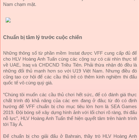
Nam chạm mặt.
Chuẩn bị tâm lý trước cuộc chiến
Những thông số từ phần mềm Instat được VFF cung cấp đủ để
cho HLV Hoàng Anh Tuấn cùng các cộng sự có cái nhìn thực tế
về UAE, Iraq và CHDCND Triều Tiên. Phải thừa nhận đó đều là
những đối thủ mạnh hơn so với U19 Việt Nam. Nhưng điều đó
cũng tạo cơ hội để các cầu thủ trẻ có thêm kinh nghiệm thi đấu
quốc tế vô cùng quý giá.
“Chúng tôi muốn các cầu thủ chơi hết sức, để có đánh giá thực
chất trình độ khả năng của các em đang ở đâu; từ đó có định
hướng để VFF chuẩn bị cho mục tiêu lớn hơn là SEA Games
2019. Đội bóng sẽ xây dựng hình ảnh với lối chơi rõ ràng, thi đấu
nỗ lực”, HLV Hoàng Anh Tuấn thể hiện quyết tâm trên hành trình
tới Tây Á.
Để chuẩn bị cho giải đấu ở Bahrain, thầy trò HLV Hoàng Anh