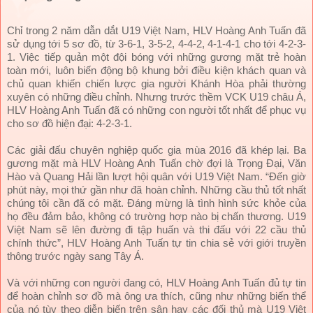
Chỉ trong 2 năm dẫn dắt U19 Việt Nam, HLV Hoàng Anh Tuấn đã
sử dụng tới 5 sơ đồ, từ 3-6-1, 3-5-2, 4-4-2, 4-1-4-1 cho tới 4-2-3-
1. Việc tiếp quản một đội bóng với những gương mặt trẻ hoàn
toàn mới, luôn biến động bộ khung bởi điều kiện khách quan và
chủ quan khiến chiến lược gia người Khánh Hòa phải thường
xuyên có những điều chỉnh. Nhưng trước thềm VCK U19 châu Á,
HLV Hoàng Anh Tuấn đã có những con người tốt nhất để phục vụ
cho sơ đồ hiện đại: 4-2-3-1.
Các giải đấu chuyên nghiệp quốc gia mùa 2016 đã khép lại. Ba
gương mặt mà HLV Hoàng Anh Tuấn chờ đợi là Trọng Đại, Văn
Hào và Quang Hải lần lượt hội quân với U19 Việt Nam. “Đến giờ
phút này, mọi thứ gần như đã hoàn chỉnh. Những cầu thủ tốt nhất
chúng tôi cần đã có mặt. Đáng mừng là tình hình sức khỏe của
họ đều đảm bảo, không có trường hợp nào bị chấn thương. U19
Việt Nam sẽ lên đường đi tập huấn và thi đấu với 22 cầu thủ
chính thức”, HLV Hoàng Anh Tuấn tự tin chia sẻ với giới truyền
thông trước ngày sang Tây Á.
Và với những con người đang có,
HLV Hoàng Anh Tuấn đủ tự tin
để hoàn chỉnh sơ đồ mà ông ưa thích, cũng như những biến thể
của nó tùy theo diễn biến trên sân hay các đối thủ mà U19 Việt