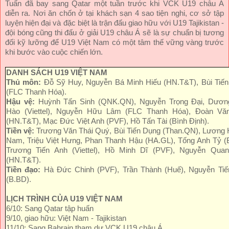
Tuấn đã bay sang Qatar một tuần trước khi VCK U19 châu Á
diễn ra. Nơi ăn chốn ở tại khách sạn 4 sao tiện nghi, cơ sở tập
luyện hiện đại và đặc biệt là trận đấu giao hữu với U19 Tajikistan -
đội bóng cũng thi đấu ở giải U19 châu Á sẽ là sự chuẩn bị tương
đối kỹ lưỡng để U19 Việt Nam có một tâm thế vững vàng trước
khi bước vào cuộc chiến lớn.
DANH SÁCH U19 VIỆT NAM
Thủ môn:
Đỗ Sỹ Huy, Nguyễn Bá Minh Hiếu (HN.T&T), Bùi Tiế
(FLC Thanh Hóa).
Hậu vệ:
Huỳnh Tấn Sinh (QNK.QN), Nguyễn Trọng Đại, Dươn
Hào (Viettel), Nguyễn Hữu Lâm (FLC Thanh Hóa), Đoàn Vă
(HN.T&T), Mạc Đức Việt Anh (PVF), Hồ Tấn Tài (Bình Định).
Tiền vệ:
Trương Văn Thái Quý, Bùi Tiến Dụng (Than.QN), Lương
Nam, Triệu Việt Hưng, Phan Thanh Hậu (HA.GL), Tống Anh Tỷ (
Trương Tiến Anh (Viettel), Hồ Minh Dĩ (PVF), Nguyễn Qua
(HN.T&T).
Tiền đạo:
Hà Đức Chinh (PVF), Trần Thành (Huế), Nguyễn Tiế
(B.BD).
LỊCH TRÌNH CỦA U19 VIỆT NAM
6/10: Sang Qatar tập huấn
9/10, giao hữu: Việt Nam - Tajikistan
11/10: Sang Bahrain tham dự VCK U19 châu Á.